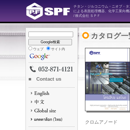
チタン・ジルコニウム・ニオブ・タ
による表面処理機器、化学工業向機
/ 株式会社 ＳＰＦ
カタログ一
ウェブ
サイト内
■ Contact us
クロムアノード