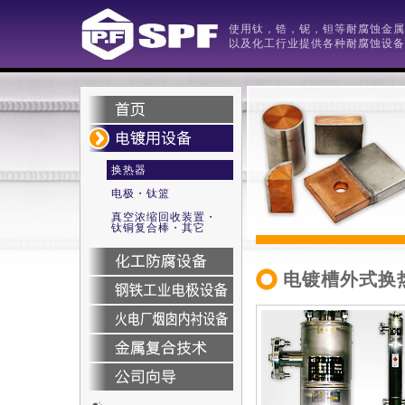
使用钛，锆，铌，钽等耐腐蚀金属
以及化工行业提供各种耐腐蚀设备 / SP
换热器
电极・钛篮
真空浓缩回收装置・
钛铜复合棒・其它
电镀槽外式换