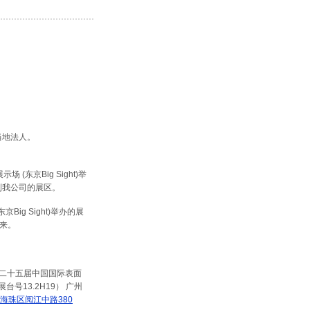
当地法人。
 (东京Big Sight)举
到我公司的展区。
Big Sight)举办的展
来。
的第二十五届中国国际表面
号13.2H19） 广州
海珠区阅江中路380