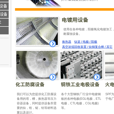
使用在各种电镀，阳极氧化电镀加工
耐腐蚀设备。
换热器
钛篮 / 电极 / 阳极
真空浓缩回收装置 / 钛铜复合棒 / 其它
我们可以为您提供化工防腐设
各个大型钢铁厂行业中电镀钢
SPF
备用的塔，槽，换热器等压力
板的各种电极(EGL电极，ETL
于电
容器设备，同时提供设备所需
电极，CTL电极，CGL电极)
要的钛，锆，铌，钽等材料选
等。
案以及设计。